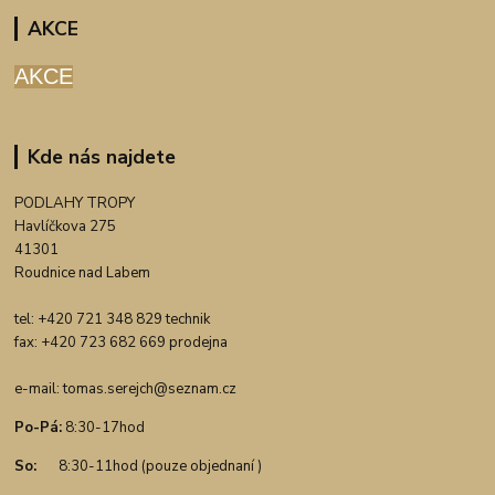
AKCE
AKCE
Kde nás najdete
PODLAHY TROPY
Havlíčkova 275
41301
Roudnice nad Labem
tel: +420 721 348 829 technik
fax: +420 723 682 669 prodejna
e-mail:
tomas.serejch@seznam.cz
Po-Pá:
8:30-17hod
So:
8:30-11hod (pouze objednaní )