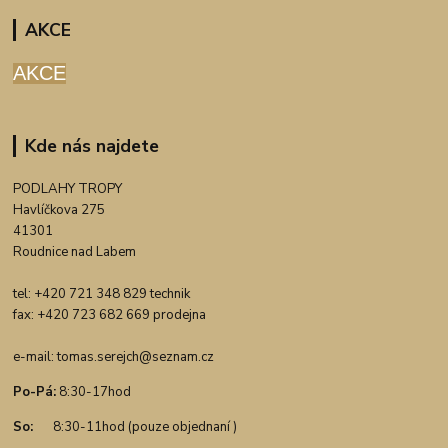
AKCE
AKCE
Kde nás najdete
PODLAHY TROPY
Havlíčkova 275
41301
Roudnice nad Labem
tel: +420 721 348 829 technik
fax: +420 723 682 669 prodejna
e-mail:
tomas.serejch@seznam.cz
Po-Pá:
8:30-17hod
So:
8:30-11hod (pouze objednaní )