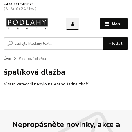
+420 721 348 829
(Po-Pá, 8:30-17 hod.)
Menu
Hledat
Úvod
Špalíková dlažba
špalíková dlažba
V této kategorii nebylo nalezeno žádné zboží.
Nepropásněte novinky, akce a